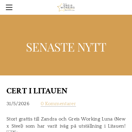
KÖPA
PLANER
NYTT
HUNDAR
SENASTE NYTT
ENGLISH
OM OSS
HALL OF FAME
ÅRETS GREIS WORKING
RAS FAKTA
CERT I LITAUEN
KURSER & TRÄFFAR
31/5/2026
0 Kommentarer
Stort grattis till Zandra och Greis Working Luna (New
x Steel) som har varit iväg på utställning i Litauen!