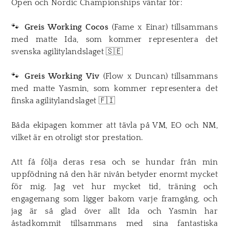
Open
och
Nordic Championships
väntar för:
🐾
Greis Working Cocos
(Fame x Einar) tillsammans
med matte Ida, som kommer representera det
svenska agilitylandslaget 🇸🇪
🐾
Greis Working Viv
(Flow x Duncan) tillsammans
med matte Yasmin, som kommer representera det
finska agilitylandslaget 🇫🇮
Båda ekipagen kommer att tävla på VM, EO och NM,
vilket är en otroligt stor prestation.
Att få följa deras resa och se hundar från min
uppfödning nå den här nivån betyder enormt mycket
för mig. Jag vet hur mycket tid, träning och
engagemang som ligger bakom varje framgång, och
jag är så glad över allt Ida och Yasmin har
åstadkommit tillsammans med sina fantastiska