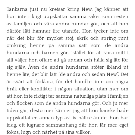
Tankarna just nu kretsar kring New. Jag känner att
hon inte riktigt uppskattar samma saker som resten
av familjen och våra andra hundar gör, och att hon
därför lätt hamnar lite utanför. Hon tycker inte om
när det blir för mycket stoj, skrik och spring runt
omkring henne på samma sätt som de andra
hundarna och barnen gör. Istället för att vara mitt i
allt väljer hon oftare att gå undan och hålla sig lite för
sig själv. Även de andra hundarna stöter ibland ut
henne lite, det blir lätt “de andra och sedan New”. Det
är svårt att förklara, för det handlar inte om några
bråk eller konflikter i någon situation, utan mer om
att hon inte riktigt tar samma naturliga plats i familjen
och flocken som de andra hundarna gör. Och ju mer
tiden går, desto mer känner jag att hon kanske hade
uppskattat en annan typ av liv bättre än det hon har
idag, ett lugnare sammanhang där hon får mer eget
fokus, lugn och närhet på sina villkor.