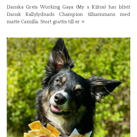
Danska Greis Working Gaya (My x Kiitos) har blivit
Dansk Rallylydnads Champion tillsammans med
matte Camilla. Stort grattis till er
​
⭐️