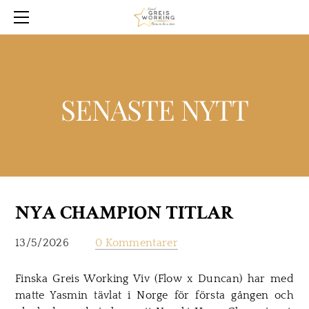
KÖPA
PLANER
NYTT
HUNDAR
SENASTE NYTT
ENGLISH
OM OSS
HALL OF FAME
ÅRETS GREIS WORKING
RAS FAKTA
NYA CHAMPION TITLAR
KURSER & TRÄFFAR
13/5/2026
0 Kommentarer
Finska Greis Working Viv (Flow x Duncan) har med
matte Yasmin tävlat i Norge för första gången och