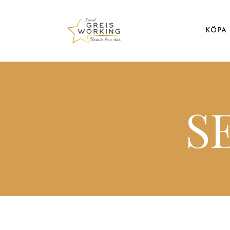
KÖPA
S