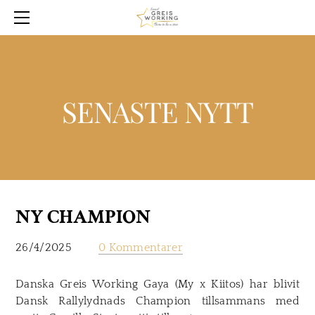
KÖPA
PLANER
NYTT
HUNDAR
SENASTE NYTT
ENGLISH
OM OSS
HALL OF FAME
ÅRETS GREIS WORKING
RAS FAKTA
NY CHAMPION
KURSER & TRÄFFAR
26/4/2025
0 Kommentarer
Danska Greis Working Gaya (My x Kiitos) har blivit
Dansk Rallylydnads Champion tillsammans med