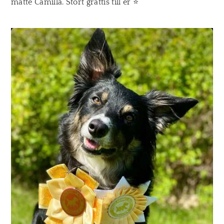
matte Camilla. Stort grattis till er
​
⭐️